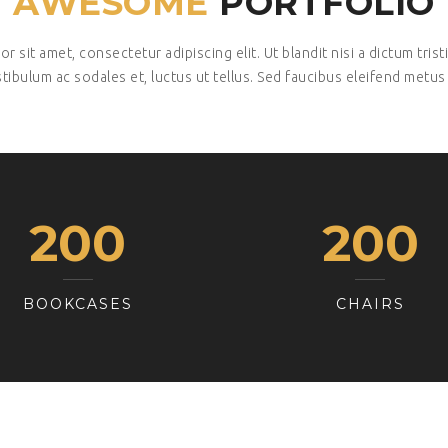
AWESOME
PORTFOLIO
 sit amet, consectetur adipiscing elit. Ut blandit nisi a dictum tris
tibulum ac sodales et, luctus ut tellus. Sed faucibus eleifend metus
208
208
BOOKCASES
CHAIRS