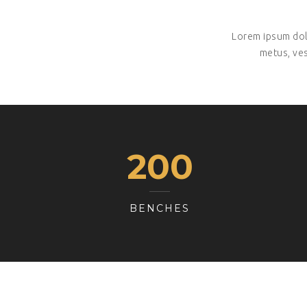
Lorem ipsum dolor
metus, ves
208
BENCHES