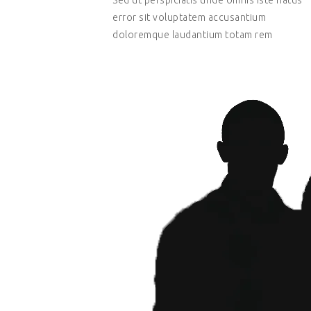
Sed ut perspiciatis unde omnis iste natus
error sit voluptatem accusantium
doloremque laudantium totam rem