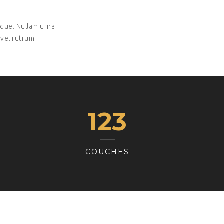
tique. Nullam urna
 vel rutrum
123
COUCHES