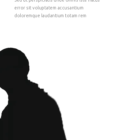
Sed ut perspiciatis unde omnis iste natus
error sit voluptatem accusantium
doloremque laudantium totam rem