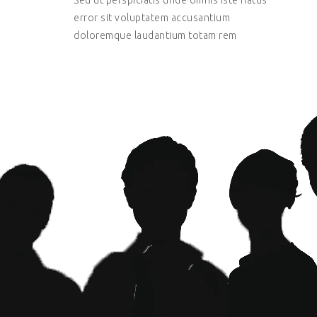
Sed ut perspiciatis unde omnis iste natus
error sit voluptatem accusantium
doloremque laudantium totam rem